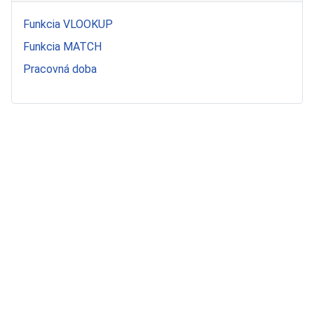
Funkcia VLOOKUP
Funkcia MATCH
Pracovná doba
Copyright © 2026 Matej Dvonč ISKEJP. All Rights Reserved.
Joomla!
is Free Software released under the
GNU General
Public License.