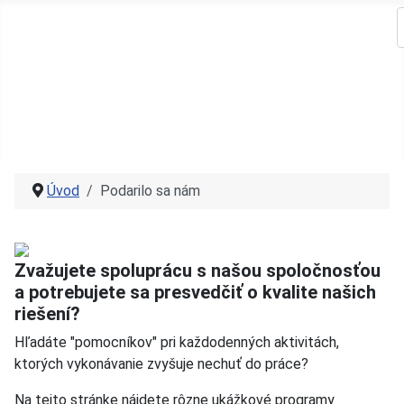
S
Úvod
O nás
Podarilo sa nám
Akadémia
Šport
Úvod
Podarilo sa nám
Zvažujete spoluprácu s našou spoločnosťou
a potrebujete sa presvedčiť o kvalite našich
riešení?
Hľadáte "pomocníkov" pri každodenných aktivitách,
ktorých vykonávanie zvyšuje nechuť do práce?
Na tejto stránke nájdete rôzne ukážkové programy